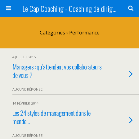
Le Cap Coaching - Coaching de dirigeants et d'équipes dirigeantes en Alsace
Catégories ›
Performance
4 JUILLET 2015
Managers : qu’attendent vos collaborateurs
de vous ?
AUCUNE RÉPONSE
14 FÉVRIER 2014
Les 24 styles de management dans le
monde…
AUCUNE RÉPONSE