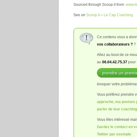
Sourced through Scoop.it from:
www.l
See on
Scoop.it
–
Le Cap Coaching
Ce contenu vous a donné 
vos collaborateurs ?
?
Allez au bout de ce mou
au
06.04.42.75.37
pour 
prendre un premie
évoquer votre problémati
Vous préférez prendre v
approche, ma posture p
parler de leur coachin
Vous êtes intéressé mai
Gardez le contact en v
Twitter par exemple