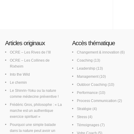
Articles originaux
Accès thématique
OCRE – Les Rives de l’Ill
Changement & innovation
(6)
OCRE – Les Collines de
Coaching
(13)
Rixheim
Leadership
(13)
Into the Wild
Management
(10)
Le chemin
Outdoor Coaching
(10)
Le Shinrin-Yoku ou la nature
Performance
(10)
comme médecine préventive !
Process Communication
(2)
Frédéric Gros, philosophe : « La
Stratégie
(4)
marche est un authentique
exercice spirituel »
Stress
(4)
Pourquoi une simple balade
Témoignages
(7)
dans la nature peut avoir un
Votre Coach
(5)