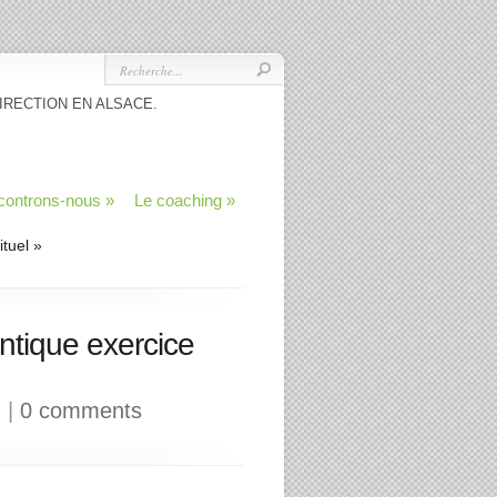
IRECTION EN ALSACE.
controns-nous
»
Le coaching
»
tuel »
ntique exercice
g
|
0 comments