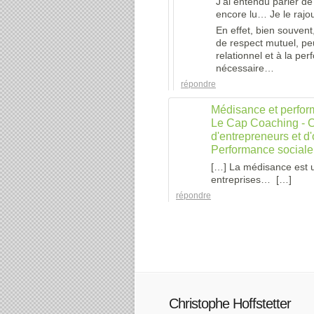
J’ai entendu parler de 
encore lu… Je le rajou
En effet, bien souven
de respect mutuel, pe
relationnel et à la pe
nécessaire…
répondre
Médisance et perfor
Le Cap Coaching - C
d'entrepreneurs et d'
Performance sociale 
[…] La médisance est u
entreprises… […]
répondre
Christophe Hoffstetter