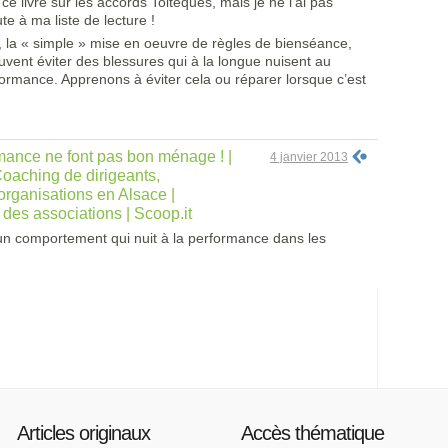
ce livre sur les accords Toltèques, mais je ne l’ai pas
te à ma liste de lecture !
t, la « simple » mise en oeuvre de règles de bienséance,
uvent éviter des blessures qui à la longue nuisent au
rformance. Apprenons à éviter cela ou réparer lorsque c’est
mance ne font pas bon ménage ! |
4 janvier 2013
oaching de dirigeants,
organisations en Alsace |
des associations | Scoop.it
n comportement qui nuit à la performance dans les
Articles originaux
Accès thématique