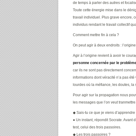
de temps à parler des autres et focalise
Toute cette énergie mise dans le dénig
travail individuel. Plus grave encore, 
individus rendant le travail collectif q
Comment mettre fin à cela ?
On peut agir à deux endroits : l’origi
Agir à l’origine revient à avoir le coura
personne concernée par le problèm
car ils ne sont pas directement concern
informations dont véracité n’a pas été
lourdes où la méfiance, les doutes, la 
Pour agir sur la propagation nous pouv
les messages que l’on veut tranmettre…
◆ Sais-tu ce que je viens d’apprendre 
● Un instant, répondit Socrate. Avant d
test, celui des trois passoires.
◆ Les trois passoires ?