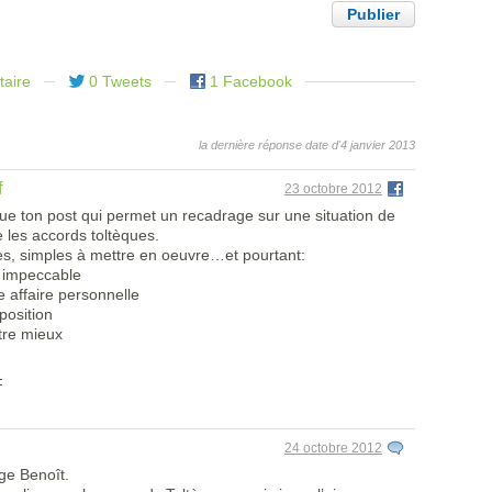
aire
0 Tweets
1 Facebook
la dernière réponse date d'4 janvier 2013
f
23 octobre 2012
e ton post qui permet un recadrage sur une situation de
te les accords toltèques.
ces, simples à mettre en oeuvre…et pourtant:
t impeccable
e affaire personnelle
position
tre mieux
F
24 octobre 2012
ge Benoît.