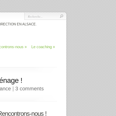
IRECTION EN ALSACE.
controns-nous
»
Le coaching
»
énage !
ance
|
3 comments
Rencontrons-nous !