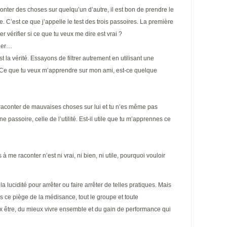
conter des choses sur quelqu’un d’autre, il est bon de prendre le
re. C’est ce que j’appelle le test des trois passoires. La première
ler vérifier si ce que tu veux me dire est vrai ?
rler…
t la vérité. Essayons de filtrer autrement en utilisant une
. Ce que tu veux m’apprendre sur mon ami, est-ce quelque
raconter de mauvaises choses sur lui et tu n’es même pas
une passoire, celle de l’utilité. Est-il utile que tu m’apprennes ce
 à me raconter n’est ni vrai, ni bien, ni utile, pourquoi vouloir
lucidité pour arrêter ou faire arrêter de telles pratiques. Mais
s ce piège de la médisance, tout le groupe et toute
ux être, du mieux vivre ensemble et du gain de performance qui