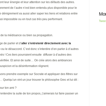
nt leur énergie et leur attention sur les défauts des autres.
rement de l’autre n’est bien entendu plus disponible pour le
Mon
ce dénigrement va aussi aller saper les liens et relations entre
uasi impossible ou en tout cas très peu performant.
Twee
ne de la médisance ou bien sa propagation.
ge de parler et d’
aller s’entretenir directement avec la
e
ou le désaccord. C’est donc s’interdire d’en parler à d’autres
és ! Ces tiers pourraient ensuite diffuser à d’autres des
 vérifiée. Et ainsi de suite… On crée alors des ambiances
suspicion et la désinformation règnent.
ons prendre exemple sur Socrate et appliquer des filtres sur
 Quelqu’un vint un jour trouver le philosophe Grec et lui dit :
sur ton ami ?
’entendre la suite de ton propos, j’aimerais lui faire passer un