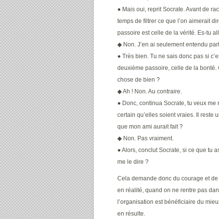
● Mais oui, reprit Socrate. Avant de ra
temps de filtrer ce que l’on aimerait di
passoire est celle de la vérité. Es-tu al
◆ Non. J’en ai seulement entendu pa
● Très bien. Tu ne sais donc pas si c’es
deuxième passoire, celle de la bonté
chose de bien ?
◆ Ah ! Non. Au contraire.
● Donc, continua Socrate, tu veux me 
certain qu’elles soient vraies. Il reste 
que mon ami aurait fait ?
◆ Non. Pas vraiment.
● Alors, conclut Socrate, si ce que tu as
me le dire ?
Cela demande donc du courage et de la 
en réalité, quand on ne rentre pas dan
l’organisation est bénéficiaire du mie
en résulte.